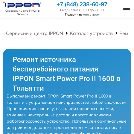
+7 (848) 238-60-97
Ежедневно с 9:00 до 21:00
Сервисный центр IPPON
в
Позвонить
мне утром
Тольятти
Сервисный центр IPPON
Каталог устройств
Ремон
Ремонт источника
бесперебойного питания
IPPON Smart Power Pro II 1600 в
Тольятти
Выполняем ремонт IPPON Smart Power Pro II 1600 в
Тольятти с устранением неисправностей любой сложности.
Проводим диагностику, выявляем причины поломки,
заменяем неисправные детали и восстанавливаем
работоспособность устройства. Используем оригинальные
или рекомендованные производителем запчасти, после
ремонта выполняем проверку всех функций и