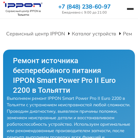
+7 (848) 238-60-97
Сервисный центр IPPON
в
Ежедневно с 9:00 до 21:00
Тольятти
Сервисный центр IPPON
Каталог устройств
Ремон
Ремонт источника
бесперебойного питания
IPPON Smart Power Pro II Euro
2200 в Тольятти
Выполняем ремонт IPPON Smart Power Pro II Euro 2200 в
Тольятти с устранением неисправностей любой сложности.
Проводим диагностику, выявляем причины поломки,
заменяем неисправные детали и восстанавливаем
работоспособность устройства. Используем оригинальные
или рекомендованные производителем запчасти, после
ремонта выполняем проверку всех функций и